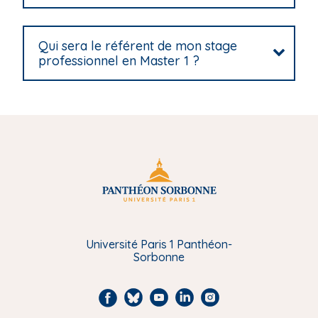
Qui sera le référent de mon stage
professionnel en Master 1 ?
Université Paris 1 Panthéon-
Sorbonne
F
B
Y
L
I