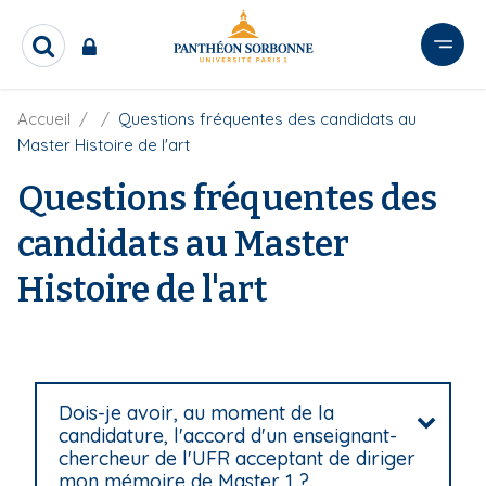
A
l
R
l
e
e
c
r
F
Accueil
Questions fréquentes des candidats au
h
i
e
a
Master Histoire de l'art
l
r
u
d
c
Questions fréquentes des
c
'
h
o
A
e
candidats au Master
r
n
r
i
t
Histoire de l'art
a
e
n
e
n
u
p
r
Dois-je avoir, au moment de la
i
candidature, l'accord d'un enseignant-
n
chercheur de l'UFR acceptant de diriger
mon mémoire de Master 1 ?
c